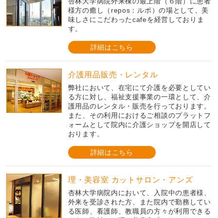
杏林大学病院外来棟の最上階（６階）に患者
様方の癒し（repos：ルポ）の場として、美
味しさにこだわったcafeを経営しておりま
す。
詳細はこちら
介護用品販売・レンタル
弊社において、在宅にて介護を必要としてい
る方に対し、福祉支援事業の一環として、介
護用品のレンタル・販売を行っております。
また、その利用におけるご相談のプラットフ
ォームとして院内に介護ショップを開店して
おります。
詳細はこちら
理・美容室 カットサロン・アンズ
杏林大学病院内において、入院中の患者様、
外来を受診された方、また院内で勤務してい
る医師、看護師、教職員の方々が利用できる